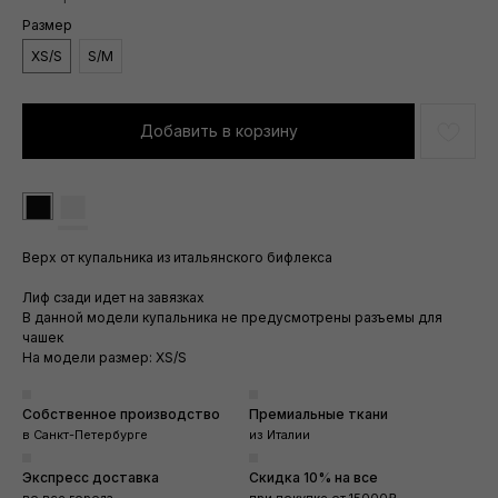
Размер
XS/S
S/M
Добавить в корзину
■
■
Верх от купальника из итальянского бифлекса
Лиф сзади идет на завязках
В данной модели купальника не предусмотрены разъемы для
чашек
На модели размер: XS/S
Собственное производство
Премиальные ткани
в Санкт-Петербурге
из Италии
Экспресс доставка
Скидка 10% на все
во все города
при покупке от 15000₽