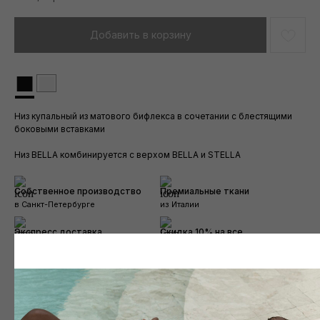
Добавить в корзину
■
■
Низ купальный из матового бифлекса в сочетании с блестящими
боковыми вставками
Низ BELLA комбинируется с верхом BELLA и STELLA
Собственное производство
Премиальные ткани
в Санкт-Петербурге
из Италии
Экспресс доставка
Скидка 10% на все
во все города
при покупке от 15000₽
Дополните образ
Размерная сетка