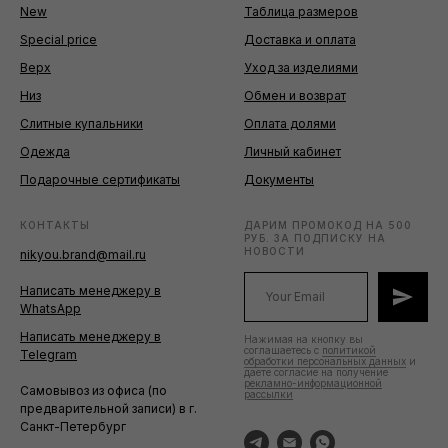
New
Таблица размеров
Special price
Доставка и оплата
Верх
Уход за изделиями
Низ
Обмен и возврат
Слитные купальники
Оплата долями
Одежда
Личный кабинет
Подарочные сертификаты
Документы
КОНТАКТЫ
ДАРИМ ПРОМОКОД НА 500
РУБ. ЗА ПОДПИСКУ НА
НОВОСТИ
nikyou.brand@mail.ru
Написать менеджеру в
WhatsApp
Написать менеджеру в
Нажимая на кнопку вы
соглашаетесь с
политикой
Telegram
обработки персональных данных
и
даете согласие на получение
рекламно-информационной
Самовывоз из офиса (по
рассылки
предварительной записи) в г.
Санкт-Петербург