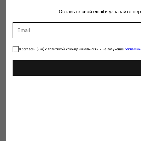
Оставьте свой email и узнавайте пе
Я согласен (-на)
с
политикой конфиденциальности
и на получение
рекламно