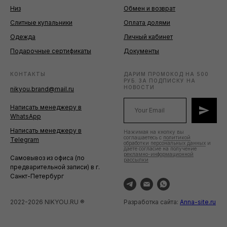
Низ
Обмен и возврат
Слитные купальники
Оплата долями
Одежда
Личный кабинет
Подарочные сертификаты
Документы
КОНТАКТЫ
ДАРИМ ПРОМОКОД НА 500
РУБ. ЗА ПОДПИСКУ НА
НОВОСТИ
nikyou.brand@mail.ru
Написать менеджеру в
WhatsApp
Написать менеджеру в
Нажимая на кнопку вы
соглашаетесь с
политикой
Telegram
обработки персональных данных
и
даете согласие на получение
рекламно-информационной
Самовывоз из офиса (по
рассылки
предварительной записи) в г.
Санкт-Петербург
2022-2026 NIKYOU.RU ®
Разработка сайта:
Anna-site.ru