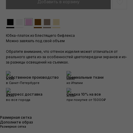
Добавить в корзину
■
■
■
■
■
■
Юбка-платок из блестящего бифлекса
Можно завязать под свой объем
Обратите внимание, что оттенок изделия может отличаться от
реального цвета из-за особенностей цветопередачи экранов и из-
за разницы освещений на съемках.
Собственное производство
Премиальные ткани
в Санкт-Петербурге
из Италии
Экспресс доставка
Скидка 10% на все
во все города
при покупке от 15000₽
Размерная сетка
Дополните образ
Размерная сетка