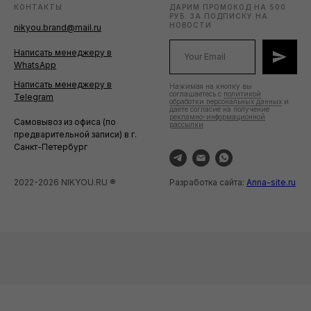
КОНТАКТЫ
ДАРИМ ПРОМОКОД НА 500
РУБ. ЗА ПОДПИСКУ НА
НОВОСТИ
nikyou.brand@mail.ru
Написать менеджеру в
WhatsApp
Написать менеджеру в
Нажимая на кнопку вы
соглашаетесь с
политикой
Telegram
обработки персональных данных
и
даете согласие на получение
рекламно-информационной
Самовывоз из офиса (по
рассылки
предварительной записи) в г.
Санкт-Петербург
2022-2026 NIKYOU.RU ®
Разработка сайта:
Anna-site.ru