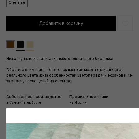
One size
Добавить в корзину
■
■
■
Низ от купальника из итальянского блестящего бифлекса
Обратите внимание, что оттенок изделия может отличаться от
реального цвета из-за особенностей цветопередачи экранов и из-
за разницы освещений на съемках.
Собственное производство
Премиальные ткани
в Санкт-Петербурге
из Италии
Экспресс доставка
Скидка 10% на все
во все города
при покупке от 15000₽