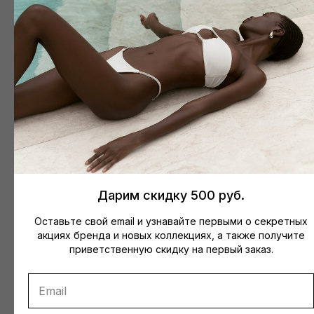
Дополните образ
Размерная сетка
Дарим скидку 500 руб.
Верх LOVE (шоколад)
Юбка (шоколад)
Оставьте свой email и узнавайте первыми о секретных
акциях бренда и новых коллекциях, а также получите
приветственную скидку на первый заказ.