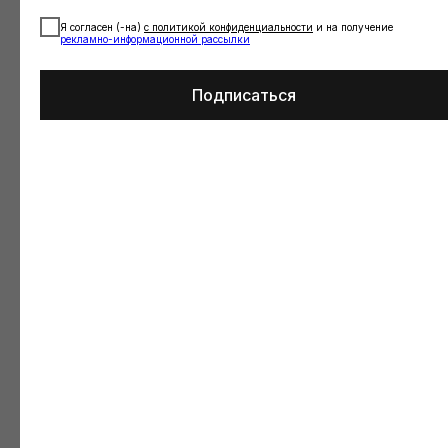
Я согласен (-на)
с
политикой конфиденциальности
и на получение
рекламно-информационной рассылки
КАТАЛОГ
КЛИЕНТСКИЙ СЕРВИС
New
Таблица размеров
Подписаться
Special price
Доставка и оплата
Верх
Уход за изделиями
Низ
Обмен и возврат
Слитные купальники
Оплата долями
Одежда
Личный кабинет
Подарочные сертификаты
Документы
КОНТАКТЫ
ДАРИМ ПРОМОКОД НА 500
РУБ. ЗА ПОДПИСКУ НА
НОВОСТИ
nikyou.brand@mail.ru
Написать менеджеру в
WhatsApp
Написать менеджеру в
Нажимая на кнопку вы
соглашаетесь с
политикой
Telegram
обработки персональных данных
и
даете согласие на получение