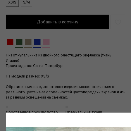
XS/S
S/M
Добавить в корзину
■
■
■
■
■
Низ от купальника из двойного блестящего бифлекса (ткань
Италия)
Производство: Санкт-Петербург
На модели размер: XS/S
Обратите внимание, что оттенок изделия может отличаться от
реального цвета из-за особенностей цветопередачи экранов и из-
за разницы освещений на съемках.
Собственное производство
Премиальные ткани
в Санкт-Петербурге
из Италии
Экспресс доставка
Скидка 10% на все