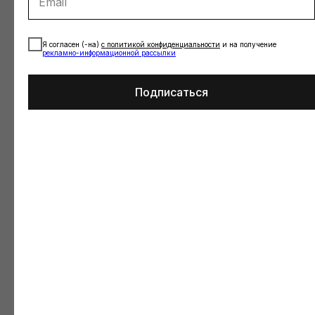
Я согласен (-на)
с
политикой конфиденциальности
и на получение
рекламно-информационной рассылки
КАТАЛОГ
КЛИЕНТСКИЙ СЕРВИС
Подписаться
New
Таблица размеров
Special price
Доставка и оплата
Верх
Уход за изделиями
Низ
Обмен и возврат
Слитные купальники
Оплата долями
Одежда
Личный кабинет
Подарочные сертификаты
Документы
КОНТАКТЫ
ДАРИМ ПРОМОКОД НА 500
РУБ. ЗА ПОДПИСКУ НА
НОВОСТИ
nikyou.brand@mail.ru
Написать менеджеру в